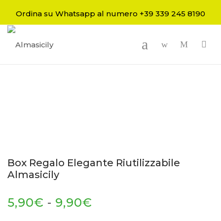
Ordina su Whatsapp al numero +39 339 245 8190
-
Box Regalo Elegante Riutilizzabile
Almasicily
5,90
€
-
9,90
€