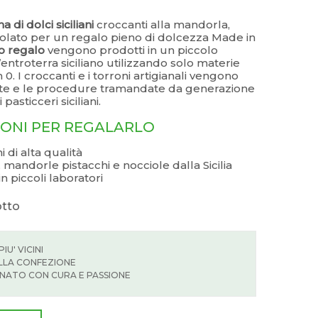
di dolci siciliani
croccanti alla mandorla,
ccolato per un regalo pieno di dolcezza Made in
o regalo
vengono prodotti in un piccolo
’entroterra siciliano utilizzando solo materie
 0. I croccanti e i torroni artigianali vengono
tte e le procedure tramandate da generazione
pasticceri siciliani.
ONI PER REGALARLO
i di alta qualità
 mandorle pistacchi e nocciole dalla Sicilia
n piccoli laboratori
otto
U' VICINI
ELLA CONFEZIONE
NATO CON CURA E PASSIONE