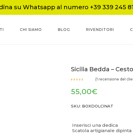
dina su Whatsapp al numero +39 339 245 8
TI
CHI SIAMO
BLOG
RIVENDITORI
C
Sicilia Bedda – Cesto 
(
1
recensione del clie
Valutato
1
5.00
su
55,00
€
5 su
base di
recensioni
SKU:
BOXDOLCINAT
–
Inserisci una dedica
Scatola artigianale dipint