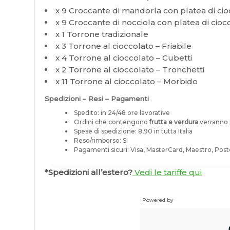
x 9 Croccante di mandorla con platea di ci
x 9 Croccante di nocciola con platea di cio
x 1 Torrone tradizionale
x 3 Torrone al cioccolato – Friabile
x 4 Torrone al cioccolato – Cubetti
x 2 Torrone al cioccolato – Tronchetti
x 11 Torrone al cioccolato – Morbido
Spedizioni – Resi – Pagamenti
Spedito: in 24/48 ore lavorative
Ordini che contengono
frutta e verdura
verranno s
Spese di spedizione: 8,90 in tutta Italia
Reso/rimborso: SI
Pagamenti sicuri: Visa, MasterCard, Maestro, Post
*Spedizioni all’estero?
Vedi le tariffe qui
Powered by