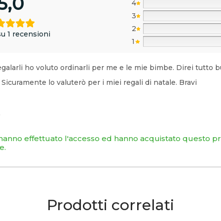
5,0
4
3
2
u 1 recensioni
1
egalarli ho voluto ordinarli per me e le mie bimbe. Direi tutt
Sicuramente lo valuterò per i miei regali di natale. Bravi
O
 hanno effettuato l'accesso ed hanno acquistato questo 
e.
Prodotti correlati