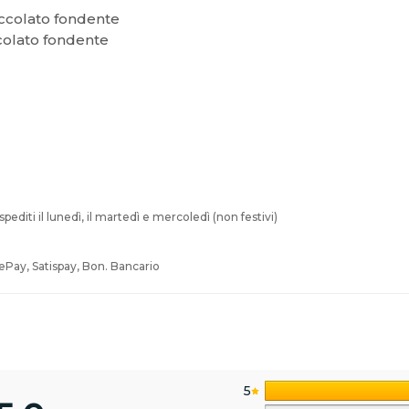
occolato fondente
ccolato fondente
pediti il lunedì, il martedì e mercoledì (non festivi)
ePay, Satispay, Bon. Bancario
5