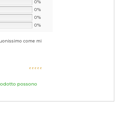
0%
0%
0%
0%
o buonissimo come mi
Valutato
5
su 5
prodotto possono