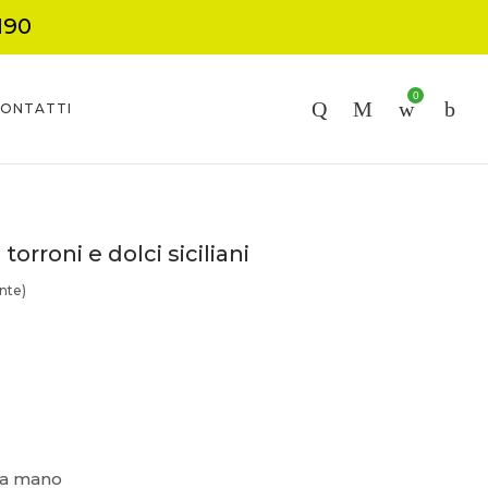
190
0
ONTATTI
torroni e dolci siciliani
nte)
a a mano