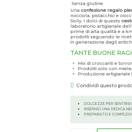
Senza glutine
Una
confezione regalo piena 
nocciola, pistacchio e cio
Sicily. I dolci di questo
cest
laboratorio artigianale dell
prime di alta qualità e a km
prodotti seguendo le rice
in generazione dagli antichi 
TANTE BUONE RAGI
Mix di croccanti e torron
Prodotti solo con miele,
Produzione artigianale i
Condividi questo prod
DOLCEZZE PER SENTIRSI PI
INSERISCI UNA DEDICA N
PREPARATO E CONFEZIO
–