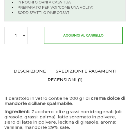
IN POCHI GIORNI A CASA TUA
PREPARATO PER VOI 'COME UNA VOLTA'
SODDISFATTI O RIMBORSATI
–
-
+
AGGIUNGI AL CARRELLO
DESCRIZIONE
SPEDIZIONI E PAGAMENTI
RECENSIONI (1)
Il barattolo in vetro contiene 200 gr di
crema dolce di
mandorle siciliane spalmabile
.
Ingredienti:
Zucchero, oli e grassi non idrogenati (oli:
girasole, grassi: palma), latte scremato in polvere,
siero di latte in polvere, lecitina di girasole, aroma:
vanillina, mandorle 29%, sale.