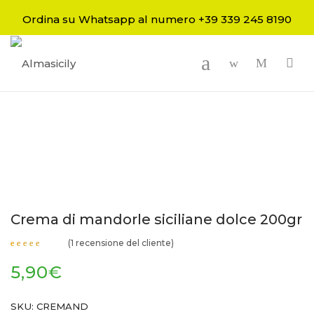
Ordina su Whatsapp al numero +39 339 245 8190
-
Crema di mandorle siciliane dolce 200gr
(
1
recensione del cliente)
Valutato
1
5.00
su
5,90
€
5 su
base di
recensioni
SKU:
CREMAND