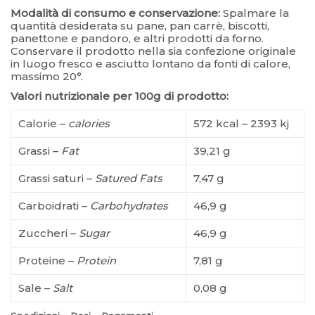
Modalità di consumo e conservazione:
Spalmare la
quantità desiderata su pane, pan carrè, biscotti,
panettone e pandoro, e altri prodotti da forno.
Conservare il prodotto nella sia confezione originale
in luogo fresco e asciutto lontano da fonti di calore,
massimo 20°.
Valori nutrizionale per 100g di prodotto:
Calorie –
calories
572 kcal – 2393 kj
Grassi –
Fat
39,21 g
Grassi saturi –
Satured Fats
7,47 g
Carboidrati –
Carbohydrates
46,9 g
Zuccheri –
Sugar
46,9 g
Proteine –
Protein
7,81 g
Sale –
Salt
0,08 g