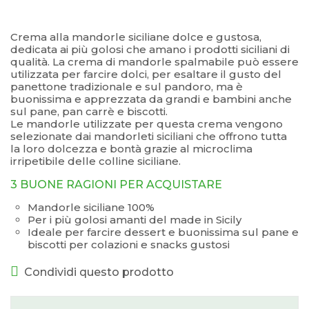
–
Crema alla mandorle siciliane dolce e gustosa,
dedicata ai più golosi che amano i prodotti siciliani di
qualità. La crema di mandorle spalmabile può essere
utilizzata per farcire dolci, per esaltare il gusto del
panettone tradizionale e sul pandoro, ma è
buonissima e apprezzata da grandi e bambini anche
sul pane, pan carrè e biscotti.
Le mandorle utilizzate per questa crema vengono
selezionate dai mandorleti siciliani che offrono tutta
la loro dolcezza e bontà grazie al microclima
irripetibile delle colline siciliane.
3 BUONE RAGIONI PER ACQUISTARE
Mandorle siciliane 100%
Per i più golosi amanti del made in Sicily
Ideale per farcire dessert e buonissima sul pane e
biscotti per colazioni e snacks gustosi
Condividi questo prodotto