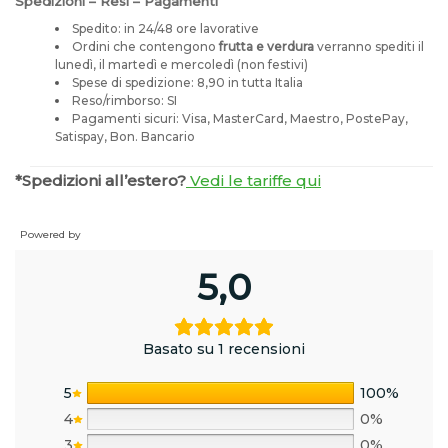
Spedizioni – Resi – Pagamenti
Spedito: in 24/48 ore lavorative
Ordini che contengono
frutta e verdura
verranno spediti il
lunedì, il martedì e mercoledì (non festivi)
Spese di spedizione: 8,90 in tutta Italia
Reso/rimborso: SI
Pagamenti sicuri: Visa, MasterCard, Maestro, PostePay,
Satispay, Bon. Bancario
*Spedizioni all’estero?
Vedi le tariffe qui
Powered by
5,0
Basato su 1 recensioni
5
100%
4
0%
3
0%