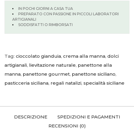
IN POCHI GIORNI A CASA TUA
PREPARATO CON PASSIONE IN PICCOLI LABORATORI
ARTIGIANALI
SODDISFATTI O RIMBORSATI
Tag:
cioccolato gianduia
,
crema alla manna
,
dolci
artigianali
,
lievitazione naturale
,
panettone alla
manna
,
panettone gourmet
,
panettone siciliano
,
pasticceria siciliana
,
regali natalizi
,
specialità siciliane
DESCRIZIONE
SPEDIZIONI E PAGAMENTI
RECENSIONI (0)