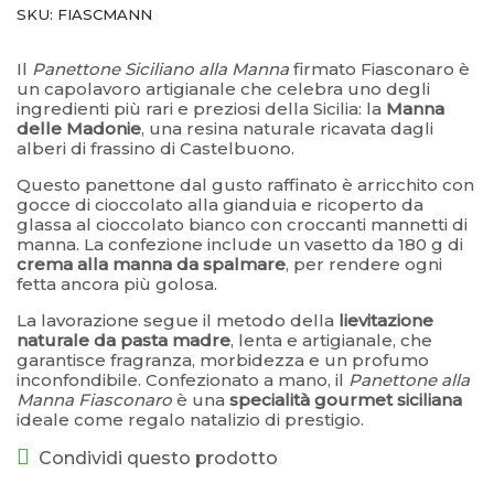
SKU:
FIASCMANN
–
Il
Panettone Siciliano alla Manna
firmato Fiasconaro è
un capolavoro artigianale che celebra uno degli
ingredienti più rari e preziosi della Sicilia: la
Manna
delle Madonie
, una resina naturale ricavata dagli
alberi di frassino di Castelbuono.
Questo panettone dal gusto raffinato è arricchito con
gocce di cioccolato alla gianduia e ricoperto da
glassa al cioccolato bianco con croccanti mannetti di
manna. La confezione include un vasetto da 180 g di
crema alla manna da spalmare
, per rendere ogni
fetta ancora più golosa.
La lavorazione segue il metodo della
lievitazione
naturale da pasta madre
, lenta e artigianale, che
garantisce fragranza, morbidezza e un profumo
inconfondibile. Confezionato a mano, il
Panettone alla
Manna Fiasconaro
è una
specialità gourmet siciliana
ideale come regalo natalizio di prestigio.
Condividi questo prodotto