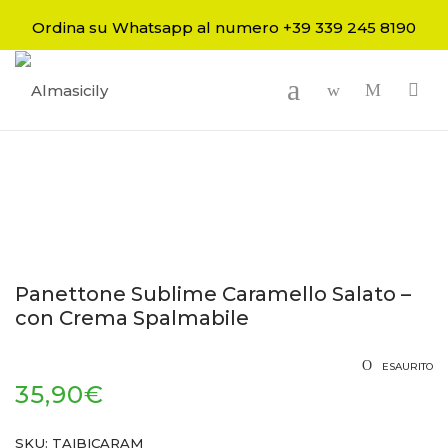
Ordina su Whatsapp al numero +39 339 245 8190
-
Panettone Sublime Caramello Salato –
con Crema Spalmabile
ESAURITO
35,90
€
SKU:
TAIBICARAM