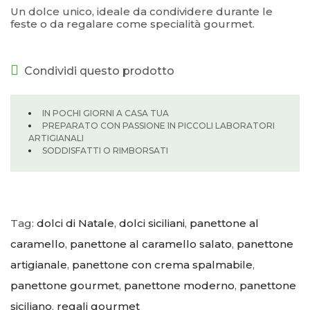
Un dolce unico, ideale da condividere durante le
feste o da regalare come specialità gourmet.
Condividi questo prodotto
IN POCHI GIORNI A CASA TUA
PREPARATO CON PASSIONE IN PICCOLI LABORATORI
ARTIGIANALI
SODDISFATTI O RIMBORSATI
Tag:
dolci di Natale
,
dolci siciliani
,
panettone al
caramello
,
panettone al caramello salato
,
panettone
artigianale
,
panettone con crema spalmabile
,
panettone gourmet
,
panettone moderno
,
panettone
siciliano
,
regali gourmet