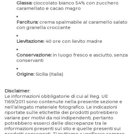
Glassa:
cioccolato bianco 54% con zucchero
caramellato e cacao magro
Farcitura:
crema spalmabile al caramello salato
con granella croccante
Lievitazione:
40 ore con lievito madre
Conservazione:
in luogo fresco e asciutto, senza
conservanti
Origine:
Sicilia (Italia)
Disclaimer
:
Le informazioni obbligatorie di cui al Reg. UE
1169/2011 sono contenute nella presente sezione e
nell’allegato materiale fotografico. Le indicazioni
riportate sulle etichette dei prodotti potrebbero
variare per motivi da noi indipendenti, pertanto
potrebbero esserci delle discrepanze tra le
informazioni presenti sul sito e quelle presenti sui
prodotti consegnati. Ti invitiamo a verificare sempre