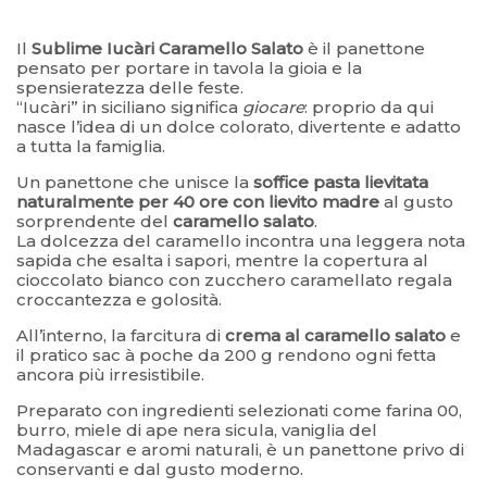
–
Il
Sublime Iucàri Caramello Salato
è il panettone
pensato per portare in tavola la gioia e la
spensieratezza delle feste.
“Iucàri” in siciliano significa
giocare
: proprio da qui
nasce l’idea di un dolce colorato, divertente e adatto
a tutta la famiglia.
Un panettone che unisce la
soffice pasta lievitata
naturalmente per 40 ore con lievito madre
al gusto
sorprendente del
caramello salato
.
La dolcezza del caramello incontra una leggera nota
sapida che esalta i sapori, mentre la copertura al
cioccolato bianco con zucchero caramellato regala
croccantezza e golosità.
All’interno, la farcitura di
crema al caramello salato
e
il pratico sac à poche da 200 g rendono ogni fetta
ancora più irresistibile.
Preparato con ingredienti selezionati come farina 00,
burro, miele di ape nera sicula, vaniglia del
Madagascar e aromi naturali, è un panettone privo di
conservanti e dal gusto moderno.