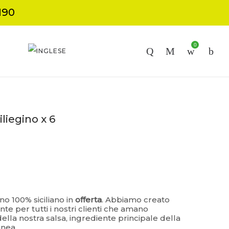
190
0
I
liegino x 6
no 100% siciliano in
offerta
. Abbiamo creato
e per tutti i nostri clienti che amano
della nostra salsa, ingrediente principale della
anea.