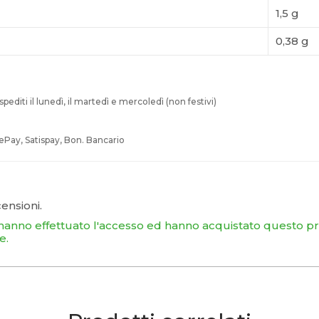
1,5 g
0,38 g
pediti il lunedì, il martedì e mercoledì (non festivi)
ePay, Satispay, Bon. Bancario
ensioni.
 hanno effettuato l'accesso ed hanno acquistato questo 
e.