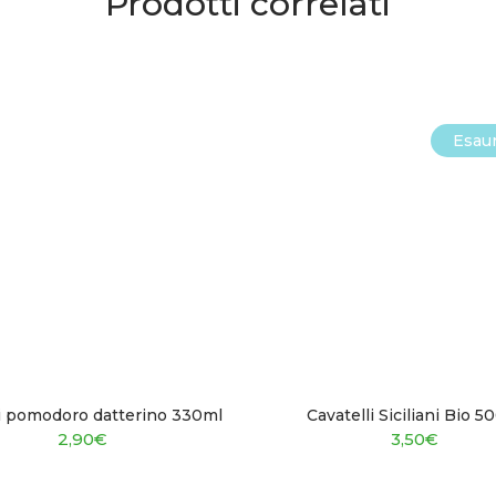
Prodotti correlati
Esaur
di pomodoro datterino 330ml
Cavatelli Siciliani Bio 5
2,90
€
3,50
€