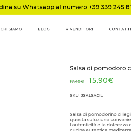
dina su Whatsapp al numero +39 339 245 8
CHI SIAMO
BLOG
RIVENDITORI
CONTATT
Salsa di pomodoro ci
15,90
€
17,40
€
SKU:
3SALSACIL
–
Salsa di pomodorino ciliegi
questa soluzione convenient
l’autenticità e la dolcezza 
cucina autentica mediterr