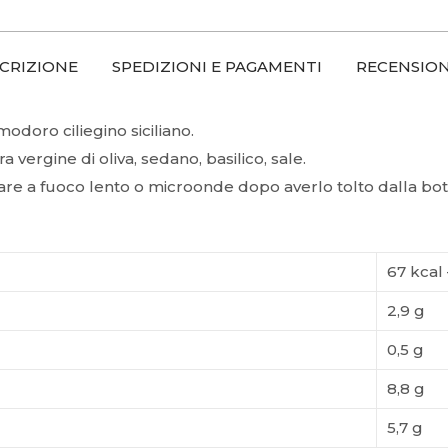
CRIZIONE
SPEDIZIONI E PAGAMENTI
RECENSIONI
odoro ciliegino siciliano.
 vergine di oliva, sedano, basilico, sale.
re a fuoco lento o microonde dopo averlo tolto dalla bott
67 kcal 
2,9 g
0,5 g
8,8 g
5,7 g