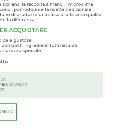
 siciliano, la raccolta a mano, il microclima
cono i pomodorini e la ricetta tradizionale
tono di produrre una salsa di altissima qualità.
te la differenza!
PER ACQUISTARE
dolce e gustosa
 con pochi ingredienti tutti naturali
on prezzo speciale
otto
TUA
ME UNA VOLTA'
ATI
ARRELLO