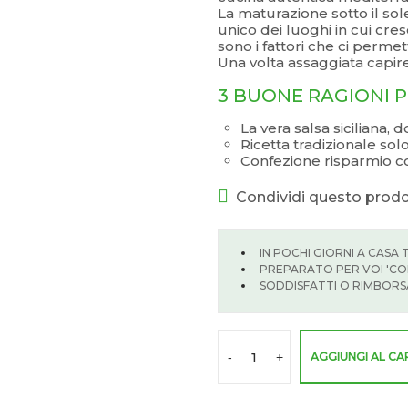
La maturazione sotto il sole
unico dei luoghi in cui cres
sono i fattori che ci permet
Una volta assaggiata capire
3 BUONE RAGIONI 
La vera salsa siciliana, 
Ricetta tradizionale solo
Confezione risparmio c
Condividi questo prod
IN POCHI GIORNI A CASA 
PREPARATO PER VOI 'CO
SODDISFATTI O RIMBORS
–
-
+
AGGIUNGI AL C