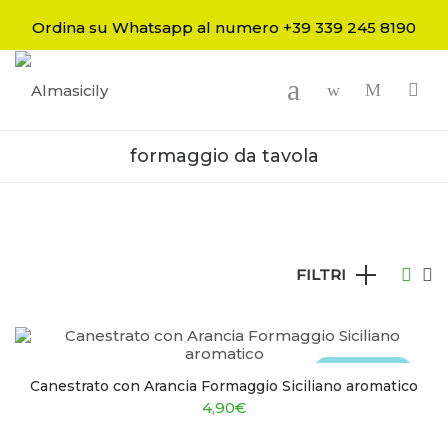
Ordina su Whatsapp al numero +39 339 245 8190
-
formaggio da tavola
FILTRI
Esaurito
Canestrato con Arancia Formaggio Siciliano aromatico
4,90
€