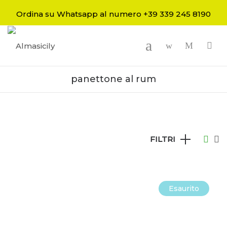
Ordina su Whatsapp al numero +39 339 245 8190
-
panettone al rum
FILTRI
Esaurito