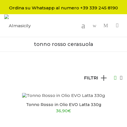
Ordina su Whatsapp al numero +39 339 245 8190
-
tonno rosso cerasuola
FILTRI
Tonno Rosso in Olio EVO Latta 330g
36,90
€