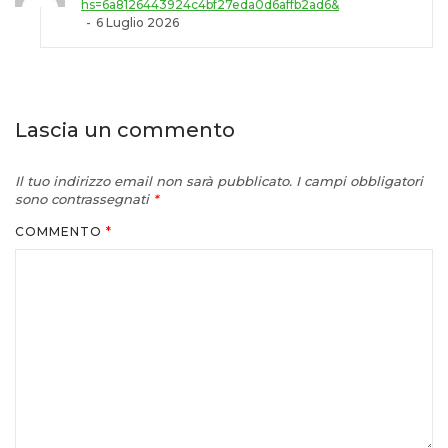
hs=6a8126443924c4bf27eda0d6affb2ad6&
6 Luglio 2026
Lascia un commento
Il tuo indirizzo email non sarà pubblicato.
I campi obbligatori
sono contrassegnati
*
COMMENTO
*