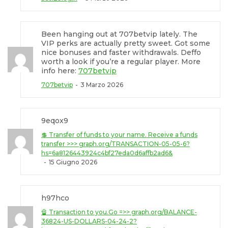
Been hanging out at 707betvip lately. The
VIP perks are actually pretty sweet. Got some
nice bonuses and faster withdrawals. Deffo
worth a look if you’re a regular player. More
info here:
707betvip
707betvip
3 Marzo 2026
9eqox9
💲 Transfer of funds to your name. Receive a funds
transfer >>> graph.org/TRANSACTION-05-05-6?
hs=6a8126443924c4bf27eda0d6affb2ad6&
15 Giugno 2026
h97hco
🔏 Transaction to you.Go =>> graph.org/BALANCE-
36824-US-DOLLARS-04-24-2?